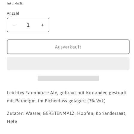
inkl. MwSt.
Anzahl
Verringere
Erhöhe
die
die
Menge
Menge
für
für
Ausverkauft
Plan
Plan
Bee:
Bee:
Garden
Garden
Beer
Beer
(2022)
(2022)
Leichtes Farmhouse Ale, gebraut mit Koriander, gestopft
mit Paradigm, im Eichenfass gelagert (3% Vol.)
Zutaten: Wasser, GERSTENMALZ, Hopfen, Koriandersaat,
Hefe