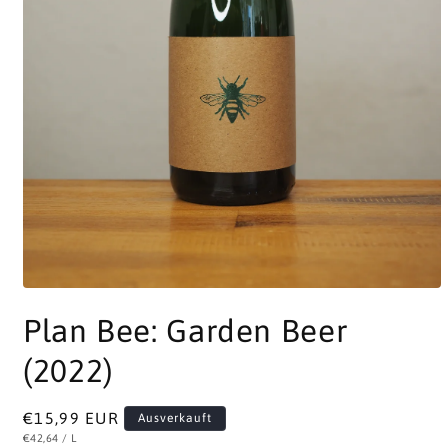
Medien
1
Plan Bee: Garden Beer
in
Modal
öffnen
(2022)
Normaler
€15,99 EUR
Ausverkauft
STÜCKPREIS
PRO
€42,64
/
L
Preis